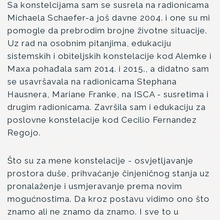
Sa konstelcijama sam se susrela na radionicama
Michaela Schaefer-a još davne 2004. i one su mi
pomogle da prebrodim brojne životne situacije.
Uz rad na osobnim pitanjima, edukaciju
sistemskih i obiteljskih konstelacije kod Alemke i
Maxa pohađala sam 2014. i 2015., a didatno sam
se usavršavala na radionicama Stephana
Hausnera, Mariane Franke, na ISCA - susretima i
drugim radionicama. Završila sam i edukaciju za
poslovne konstelacije kod Cecilio Fernandez
Regojo.
Što su za mene konstelacije - osvjetljavanje
prostora duše, prihvaćanje činjeničnog stanja uz
pronalaženje i usmjeravanje prema novim
mogućnostima. Da kroz postavu vidimo ono što
znamo ali ne znamo da znamo. I sve to u