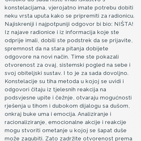
konstelacijama, vjerojatno imate potrebu dobiti
neku vrsta uputa kako se pripremiti za radionicu.
Najiskreniji i najpotpuniji odgovor bi bio: NIŠTA!
Iz najave radionice i iz informacija koje ste
odprije imali, dobili ste podstrek da se prijavite,
spremnost da na stara pitanja dobijete
odgovore na novi način. Time ste pokazali
otvorenost za ovaj, sistemski pogled na sebe i
svoj obiteljski sustav. I to je za sada dovoljno.
Konstelacije su tiha metoda u kojoj se uvidi i
odgovori čitaju iz tjelesnih reakcija na
podsvjesne upite i čežnje, otvaraju mogućnosti
rješenja u tihom i dubokom dijalogu sa dušom,
onkraj buke uma i emocija. Analiziranje i
racionaliziranje, emocionalne akcije i reakcije
mogu stvoriti ometanje u kojoj se šapat duše
može zagubiti. Zato zadržite otvorenost prema