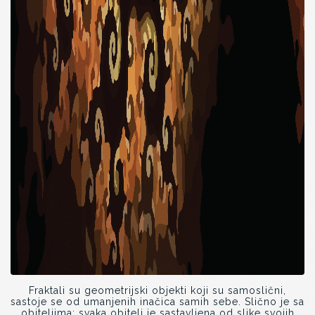
Fraktali su geometrijski objekti koji su samoslični,
sastoje se od umanjenih inačica samih sebe. Slično je sa
obiteljima: svaka obitelj je sastavljena od slike svojih