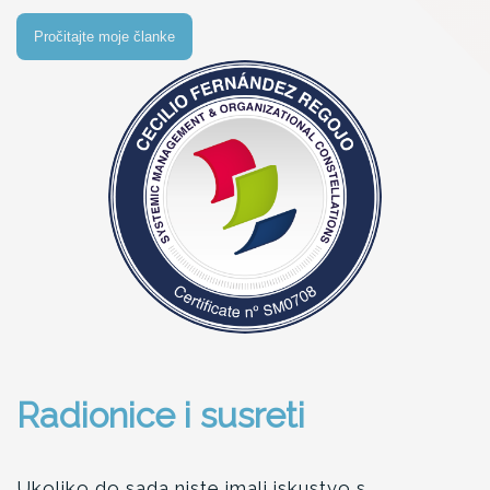
Pročitajte moje članke
Radionice i susreti
Ukoliko do sada niste imali iskustvo s